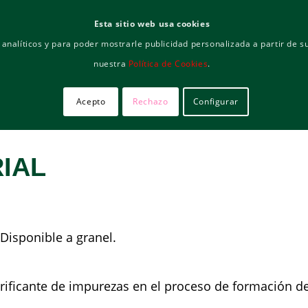
Esta sitio web usa cookies
ternacional
s analíticos y para poder mostrarle publicidad personalizada a partir de
nuestra
Política de Cookies
.
Inicio
Empresa
Servicios
Docum
Acepto
Rechazo
Configurar
IAL
Disponible a granel.
rificante de impurezas en el proceso de formación de