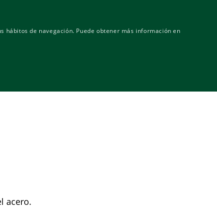
Gobierno corporativo
MASAVEU
INDUSTRIA
 sus hábitos de navegación. Puede obtener más información en
entos-Comunicación
Contacto
l acero.