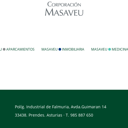
EU
APARCAMIENTOS
MASAVEU
INMOBILIARIA
MASAVEU
MEDICIN
Políg. Industrial de Falmuria, Avda.Guimaran 14
33438. Prendes. Asturias · T. 985 887 650