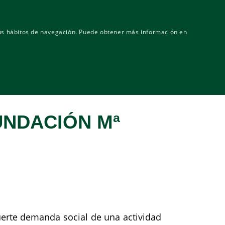
Gobierno corporativo
MASAVEU
INDUSTRIA
 sus hábitos de navegación. Puede obtener más información en
entos-Comunicación
Contacto
UNDACIÓN Mª
uerte demanda social de una actividad