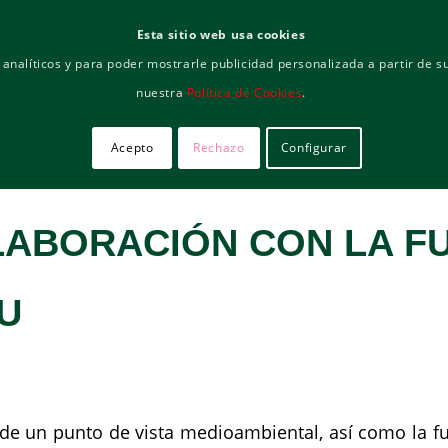
Esta sitio web usa cookies
ternacional
s analíticos y para poder mostrarle publicidad personalizada a partir de
nuestra
Política de Cookies
.
Inicio
Empresa
Servicios
Docum
Acepto
Rechazo
Configurar
LABORACIÓN CON LA F
U
esde un punto de vista medioambiental, así como la f